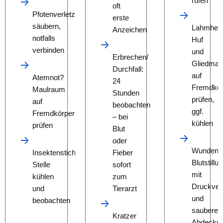
rufen
oft
Pfotenverletzungen
erste
säubern,
Lahmheit
Anzeichen
notfalls
Huf
verbinden
und
Erbrechen/
Gliedma
Durchfall:
auf
Atemnot?
24
Fremdkör
Maulraum
Stunden
prüfen,
auf
beobachten
ggf.
Fremdkörper
– bei
kühlen
prüfen
Blut
oder
Wunden?
Insektenstiche:
Fieber
Blutstillu
Stelle
sofort
mit
kühlen
zum
Druckver
und
Tierarzt
und
beobachten
saubere
Kratzer
Abdecku