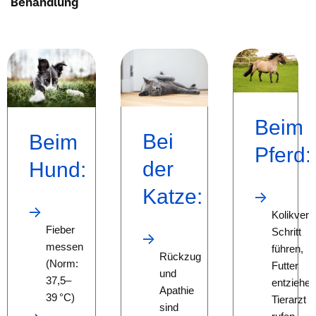
Behandlung
Beim
Bei
Beim
Pferd:
der
Hund:
Katze:
Kolikverd
Fieber
Schritt
messen
führen,
Rückzug
(Norm:
Futter
und
37,5–
entziehen
Apathie
39 °C)
Tierarzt
sind