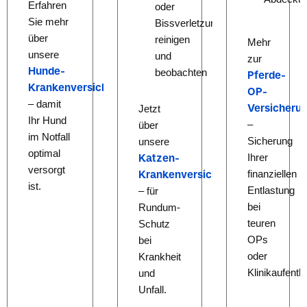
Erfahren
oder
Sie mehr
Bissverletzungen
über
reinigen
Mehr
unsere
und
zur
Hunde-
beobachten
Pferde-
Krankenversicherung
OP-
– damit
Versicheru
Jetzt
Ihr Hund
–
über
im Notfall
Sicherung
unsere
optimal
Ihrer
Katzen-
versorgt
finanziellen
Krankenversicherung
informieren
ist.
Entlastung
– für
bei
Rundum-
teuren
Schutz
OPs
bei
oder
Krankheit
Klinikaufentha
und
Unfall.