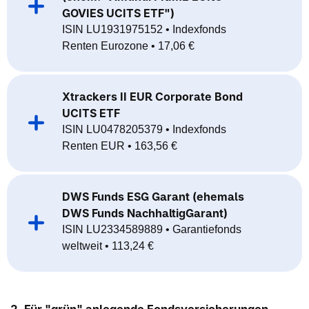
GOVIES UCITS ETF")
ISIN LU1931975152 • Indexfonds
Renten Eurozone • 17,06 €
Xtrackers II EUR Corporate Bond
UCITS ETF
ISIN LU0478205379 • Indexfonds
Renten EUR • 163,56 €
DWS Funds ESG Garant (ehemals
DWS Funds NachhaltigGarant)
ISIN LU2334589889 • Garantiefonds
weltweit • 113,24 €
2. Für "grün" anlegende Fondsversicherungen